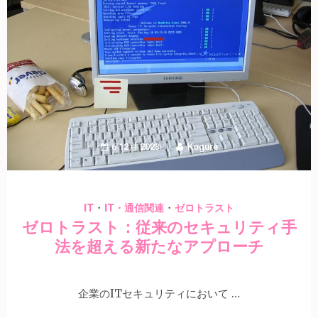
6 12月 2023
Kogure
・
・
IT
IT・通信関連
ゼロトラスト
ゼロトラスト：従来のセキュリティ手
法を超える新たなアプローチ
企業のITセキュリティにおいて …