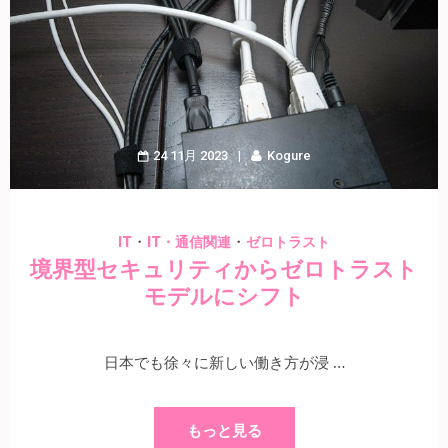
24 11月 2023
Kogure
・
・
IT
IT・通信関連
ゼロトラスト
境界型セキュリティからゼロトラスト
モデルにシフト
日本でも徐々に新しい働き方が浸 …
もっと見る