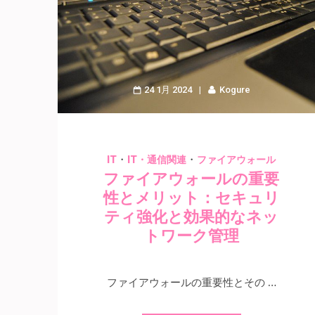
24 1月 2024
Kogure
・
・
IT
IT・通信関連
ファイアウォール
ファイアウォールの重要
性とメリット：セキュリ
ティ強化と効果的なネッ
トワーク管理
ファイアウォールの重要性とその …