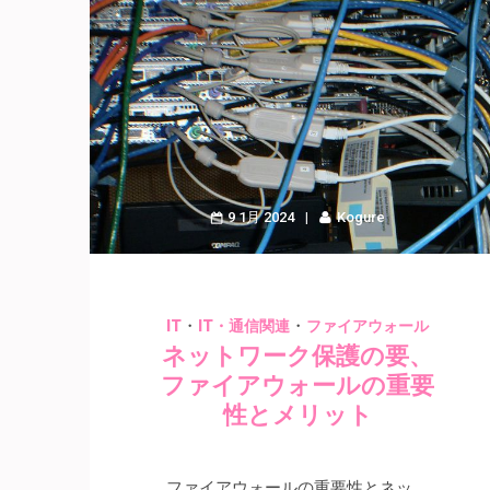
9 1月 2024
Kogure
・
・
IT
IT・通信関連
ファイアウォール
ネットワーク保護の要、
ファイアウォールの重要
性とメリット
ファイアウォールの重要性とネッ …