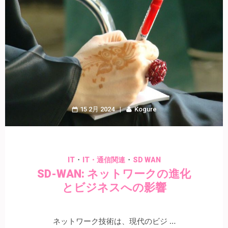
15 2月 2024
Kogure
・
・
IT
IT・通信関連
SD WAN
SD-WAN: ネットワークの進化
とビジネスへの影響
ネットワーク技術は、現代のビジ …