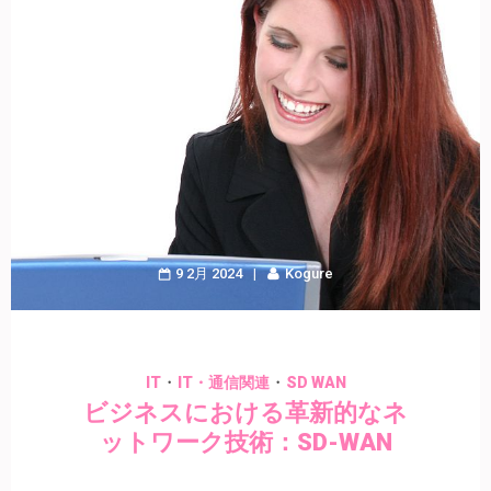
9 2月 2024
Kogure
・
・
IT
IT・通信関連
SD WAN
ビジネスにおける革新的なネ
ットワーク技術：SD-WAN