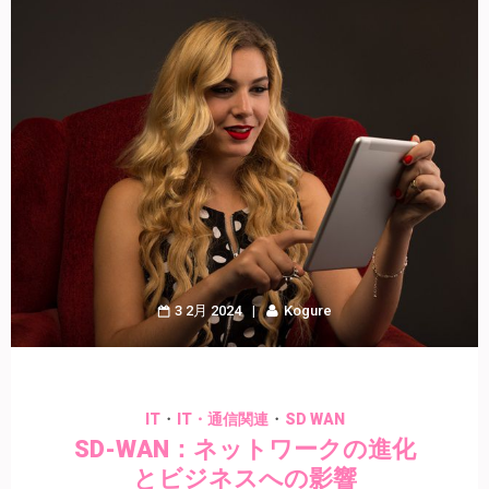
3 2月 2024
Kogure
・
・
IT
IT・通信関連
SD WAN
SD-WAN：ネットワークの進化
とビジネスへの影響